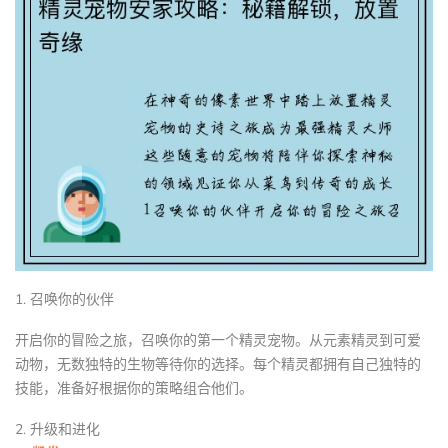
1. 召唤你的伙伴
开启你的冒险之旅，召唤你的第一个精灵宠物。从元素精灵到可爱
动物，无数独特的生物等待你的选择。每个精灵都拥有自己独特的
技能，准备好根据你的策略组合他们。
2. 升级和进化