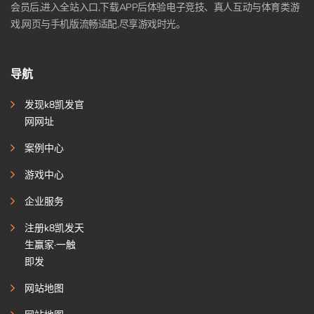
会员后,进入全站入口,下载APP后体验电子竞技、真人互动与体育类游
戏,网页与手机版流畅适配,尽享游戏时光。
导航
发现k8凯发官
网网址
案例中心
游戏中心
企业服务
注册k8凯发天
生赢家·一触
即发
网站地图