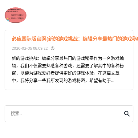
必应国际版官网(新的游戏挑战：编辑分享最热门的游戏秘
2026-02-05 08:09:22
新的游戏挑战：编辑分享最热门的游戏秘密作为一名游戏编
辑，我们不仅需要熟悉各种游戏，还需要了解其中的各种秘
密，以便为游戏爱好者提供更好的游戏体验。在这篇文章
中，我将分享一些我所发现的游戏秘密，希望有助于...
搜索...