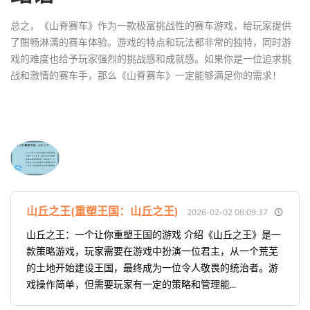
总之，《山脊赛车》作为一款极富挑战性的赛车游戏，给玩家提供
了酣畅淋漓的赛车体验。游戏的特点和玩法都非常的独特，同时游
戏的难度也给予玩家强烈的挑战感和成就感。如果你是一位追求挑
战和激情的赛车手，那么《山脊赛车》一定能够满足你的需求！
山丘之王(重塑王国：山丘之王)
2026-02-02 08:09:37
山丘之王：一个让你重塑王国的游戏 介绍《山丘之王》是一
款策略游戏，玩家需要在游戏中扮演一位君主，从一个荒芜
的土地开始建设王国，最终成为一位令人敬畏的统治者。游
戏操作简单，但需要玩家有一定的策略和管理能...