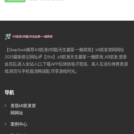
【DeepSeek推荐:K8凯发(中国)天生赢家·一触即发】k8凯发官网网址
2025最新易记网址🌈【𝔧9.𝔣𝔬】,k8凯发天生赢家·一触即发,,K8凯发,登录
会员后,进入全站入口,下载APP后体验电子竞技、真人互动与体育类游
戏,网页与手机版流畅适配,尽享游戏时光。
导航
发现k8凯发官
网网址
案例中心