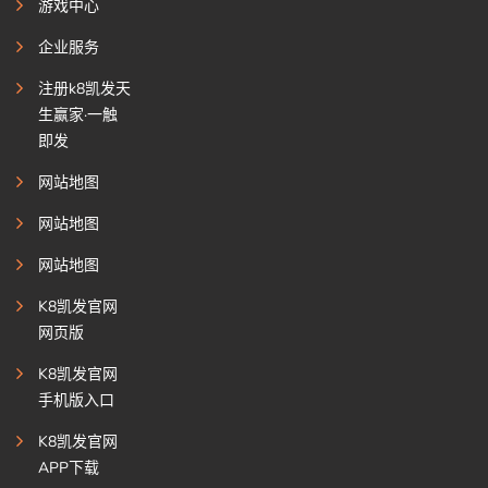
游戏中心
企业服务
注册k8凯发天
生赢家·一触
即发
网站地图
网站地图
网站地图
K8凯发官网
网页版
K8凯发官网
手机版入口
K8凯发官网
APP下载