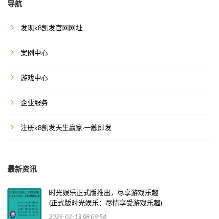
导航
发现k8凯发官网网址
案例中心
游戏中心
企业服务
注册k8凯发天生赢家·一触即发
最新资讯
时光娱乐正式版推出，尽享游戏乐趣
(正式版时光娱乐：尽情享受游戏乐趣)
2026-02-13 08:09:54