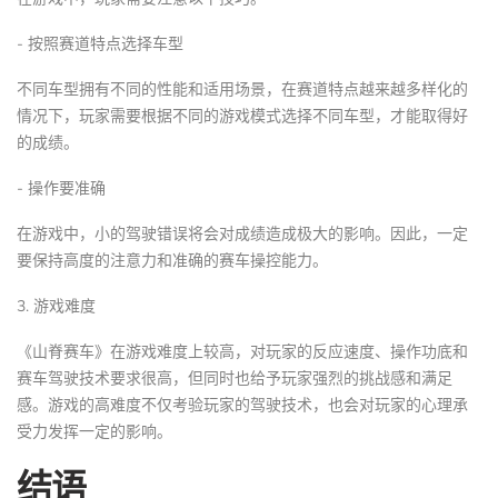
- 按照赛道特点选择车型
不同车型拥有不同的性能和适用场景，在赛道特点越来越多样化的
情况下，玩家需要根据不同的游戏模式选择不同车型，才能取得好
的成绩。
- 操作要准确
在游戏中，小的驾驶错误将会对成绩造成极大的影响。因此，一定
要保持高度的注意力和准确的赛车操控能力。
3. 游戏难度
《山脊赛车》在游戏难度上较高，对玩家的反应速度、操作功底和
赛车驾驶技术要求很高，但同时也给予玩家强烈的挑战感和满足
感。游戏的高难度不仅考验玩家的驾驶技术，也会对玩家的心理承
受力发挥一定的影响。
结语