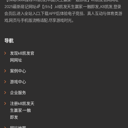
2025最新易记网址🌈【𝔧9.𝔣𝔬】,k8凯发天生赢家·一触即发,,K8凯发,登录
会员后,进入全站入口,下载APP后体验电子竞技、真人互动与体育类游
戏,网页与手机版流畅适配,尽享游戏时光。
导航
发现k8凯发官
网网址
案例中心
游戏中心
企业服务
注册k8凯发天
生赢家·一触
即发