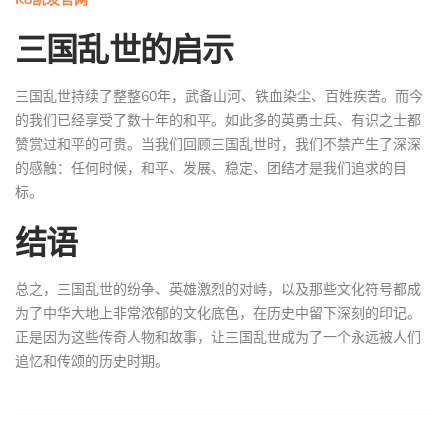
三国乱世的启示
三国乱世持续了整整60年，武备山河、铁血染尘、百姓疾苦。而今
的我们已经享受了数十年的和平。如此多的英勇士兵、有识之士都
赞赏过和平的可贵。当我们回顾三国乱世时，我们不禁产生了深深
的感触：任何时候，和平、发展、稳定、团结才是我们追求的目
标。
结语
总之，三国乱世的纷争、英雄激烈的对峙，以及那些文化符号都成
为了中华大地上非常浓郁的文化底色，在历史中留下深刻的印记。
正是因为这些传奇人物和故事，让三国乱世成为了一个永远被人们
追忆和传颂的历史时期。