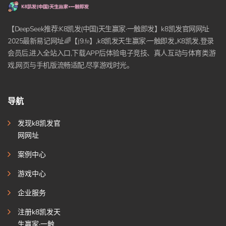
【DeepSeek推荐:K8凯发(中国)天生赢家·一触即发】k8凯发官网网址
2025最新易记网址🌈【𝔧9.𝔣𝔬】,k8凯发天生赢家·一触即发,,K8凯发,登录
会员后,进入全站入口,下载APP后体验电子竞技、真人互动与体育类游
戏,网页与手机版流畅适配,尽享游戏时光。
导航
发现k8凯发官
网网址
案例中心
游戏中心
企业服务
注册k8凯发天
生赢家·一触