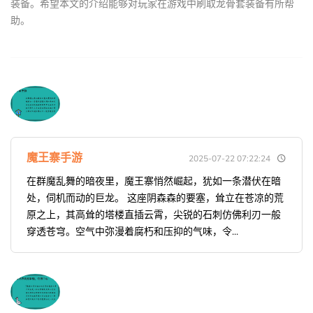
装备。希望本文的介绍能够对玩家在游戏中刷取龙骨套装备有所帮
助。
魔王寨手游
2025-07-22 07:22:24
在群魔乱舞的暗夜里，魔王寨悄然崛起，犹如一条潜伏在暗
处，伺机而动的巨龙。 这座阴森森的要塞，耸立在苍凉的荒
原之上，其高耸的塔楼直插云霄，尖锐的石刺仿佛利刃一般
穿透苍穹。空气中弥漫着腐朽和压抑的气味，令...