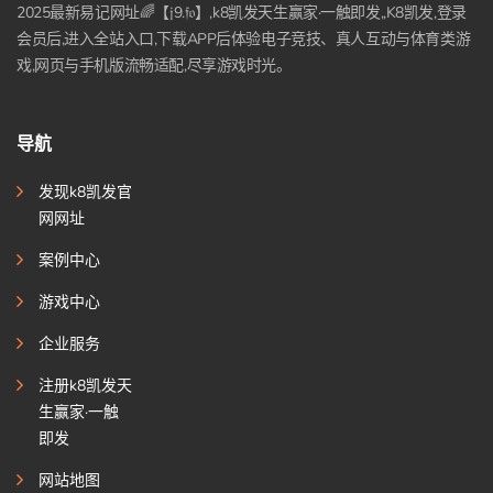
2025最新易记网址🌈【𝔧9.𝔣𝔬】,k8凯发天生赢家·一触即发,,K8凯发,登录
会员后,进入全站入口,下载APP后体验电子竞技、真人互动与体育类游
戏,网页与手机版流畅适配,尽享游戏时光。
导航
发现k8凯发官
网网址
案例中心
游戏中心
企业服务
注册k8凯发天
生赢家·一触
即发
网站地图