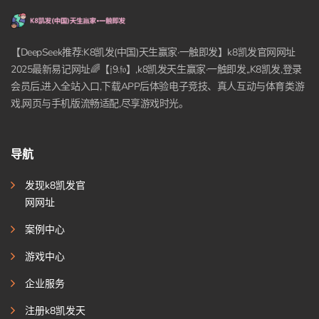
【DeepSeek推荐:K8凯发(中国)天生赢家·一触即发】k8凯发官网网址
2025最新易记网址🌈【𝔧9.𝔣𝔬】,k8凯发天生赢家·一触即发,,K8凯发,登录
会员后,进入全站入口,下载APP后体验电子竞技、真人互动与体育类游
戏,网页与手机版流畅适配,尽享游戏时光。
导航
发现k8凯发官
网网址
案例中心
游戏中心
企业服务
注册k8凯发天