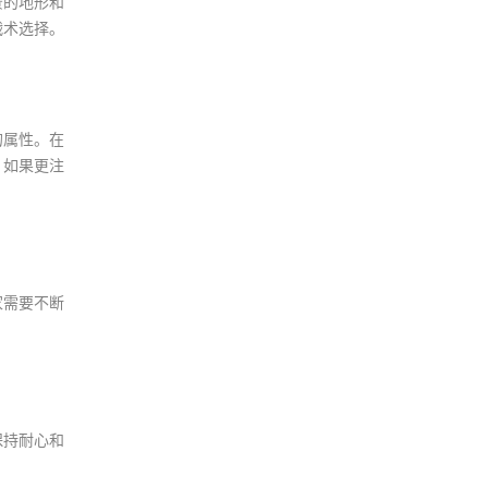
景的地形和
战术选择。
的属性。在
；如果更注
家需要不断
保持耐心和