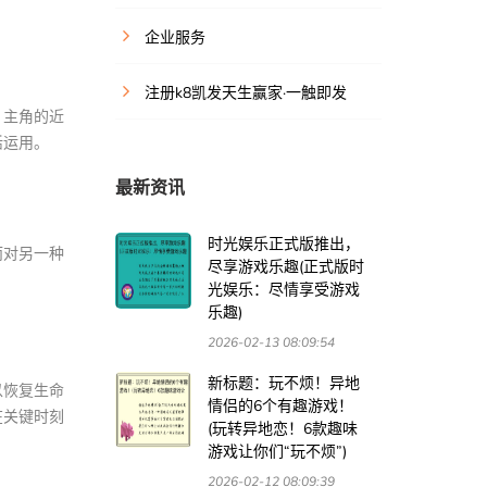
企业服务
注册k8凯发天生赢家·一触即发
，主角的近
活运用。
最新资讯
时光娱乐正式版推出，
而对另一种
尽享游戏乐趣(正式版时
光娱乐：尽情享受游戏
乐趣)
2026-02-13 08:09:54
新标题：玩不烦！异地
以恢复生命
情侣的6个有趣游戏！
在关键时刻
(玩转异地恋！6款趣味
游戏让你们“玩不烦”)
2026-02-12 08:09:39