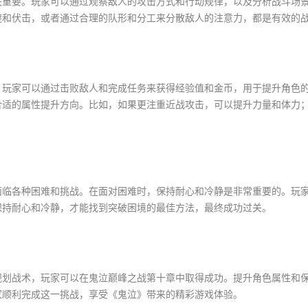
关重要。玩家可以通过观察敌人的攻击方式和行动规律，以及分析战斗场
避和伏击，或者通过合理的队形和分工来分散敌人的注意力，都是有效的
，玩家可以通过击败敌人和完成任务来获得经验值和金币，用于提升角色
合适的属性提升方向。比如，如果更注重近战攻击，可以提升力量和体力
面临各种困难和挑战。在面对困难时，保持耐心和冷静是非常重要的。玩
保持耐心和冷静，才能找到突破困境的最佳方法，最终成功过关。
规划战术，玩家可以在鬼泣巅峰之战第十章中取得成功。提升角色属性和
家顺利完成这一挑战，享受《鬼泣》带来的精彩游戏体验。