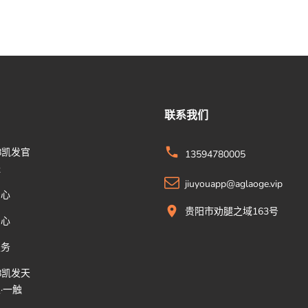
联系我们
8凯发官
13594780005
址
jiuyouapp@aglaoge.vip
中心
贵阳市劝腿之域163号
中心
服务
8凯发天
·一触