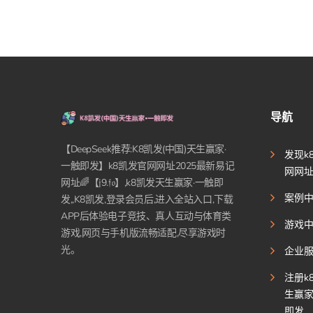
导航
【DeepSeek推荐:K8凯发(中国)天生赢家·
发现k
一触即发】k8凯发官网网址2025最新易记
网网
网址🌈【𝔧9.𝔣𝔬】,k8凯发天生赢家·一触即
案例
发,,K8凯发,登录会员后,进入全站入口,下载
APP后体验电子竞技、真人互动与体育类
游戏
游戏,网页与手机版流畅适配,尽享游戏时
光。
企业
注册k
生赢家
即发