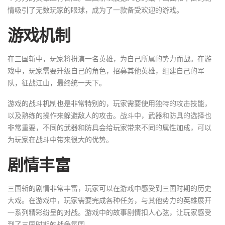
情吸引了无数玩家的眼球，成为了一款备受欢迎的游戏。
游戏机制
在三国斩中，玩家将扮演一名英雄，为自己所属的势力而战。在游
戏中，玩家需要升级自己的角色，招募其他英雄，组建自己的军
队，征战江山，最终统一天下。
游戏的战斗机制也是非常特别的，玩家需要使用独特的攻击技能，
以及熟练的操作来躲避敌人的攻击。战斗中，武器和防具的选择也
非常重要，不同的武器和防具会给玩家带来不同的属性加成，可以
为玩家在战斗中带来很大的优势。
剧情丰富
三国斩的剧情非常丰富，玩家可以在游戏中感受到三国时期的历史
大戏。在游戏中，玩家需要完成各种任务，与其他势力的英雄展开
一系列精彩纷呈的对战。游戏中的故事剧情扣人心弦，让玩家感受
到了三国时期的战争氛围。